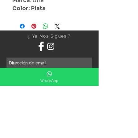
Marca
: Uria
Color: Plata
¿ Ya Nos Sigues ?
Suscríbete ahora
WhatsApp
Precios Publicados Sujetos A
Cambio Sin Previo Aviso
Contáctanos
Direccion: Corregidora No. 82
Col.Centro Histórico ,Ciudad
De México