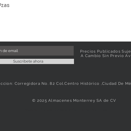
Pzas
Precios Publicados Suje
A Cambio Sin Previo Av
Suscríbete ahora
eccion: Corregidora No. 82 Col.Centro Histórico ,Ciudad De M
© 2025 Almacenes Monterrey SA de CV
Vasos, Platos, Cristaleria, Loza, Vajillas