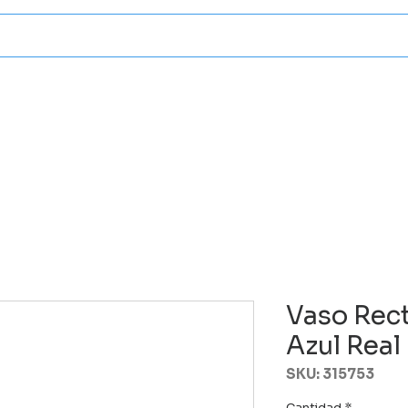
Categorias
Atencion A Client
Vaso Rec
Azul Real
SKU: 315753
Cantidad
*