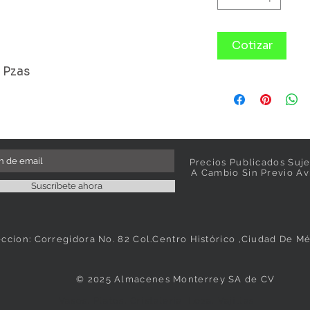
Cotizar
8 Pzas
Precios Publicados Suje
A Cambio Sin Previo Av
Suscríbete ahora
eccion: Corregidora No. 82 Col.Centro Histórico ,Ciudad De M
© 2025 Almacenes Monterrey SA de CV
Vasos, Platos, Cristaleria, Loza, Vajillas