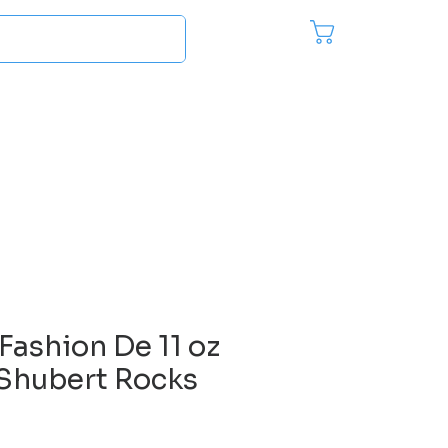
Pedido
Inici
es
Más...
Fashion De 11 oz
 Shubert Rocks