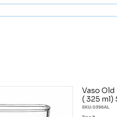
Categorias
Atencion A Client
Vaso Old 
( 325 ml)
SKU: 0396AL