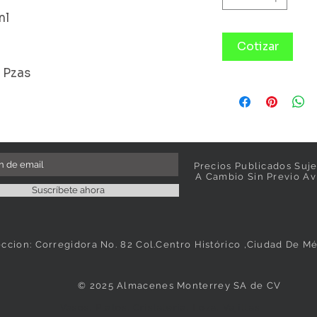
ml
Cotizar
6 Pzas
Precios Publicados Suje
A Cambio Sin Previo Av
Suscríbete ahora
eccion: Corregidora No. 82 Col.Centro Histórico ,Ciudad De M
© 2025 Almacenes Monterrey SA de CV
Vasos, Platos, Cristaleria, Loza, Vajillas