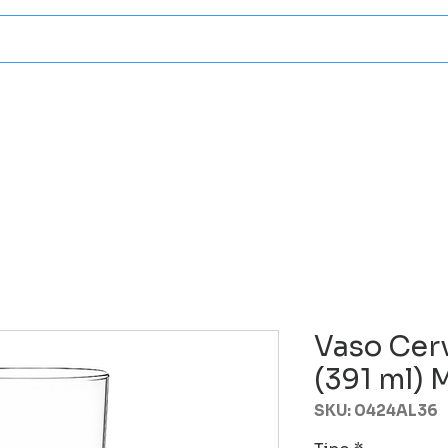
Categorias
Atencion A Client
Vaso Cerv
(391 ml) 
SKU: 0424AL36