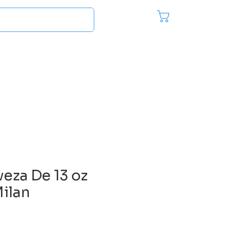
Pedido
Inici
es
Más...
eza De 13 oz
Milan