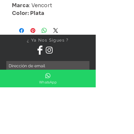
Marca
: Vencort
Color: Plata
¿ Ya Nos Sigues ?
Suscríbete ahora
WhatsApp
Precios Publicados Sujetos A
Cambio Sin Previo Aviso
Contáctanos
Direccion: Corregidora No. 82
Col.Centro Histórico ,Ciudad
De México