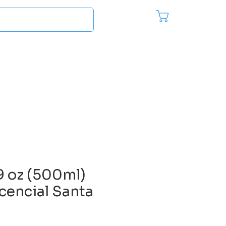
Pedido
Inici
es
Más...
9 oz (500ml)
cencial Santa