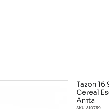
Categorias
Atencion A Client
Tazon 16.
Cereal Es
Anita
SKU: 310739