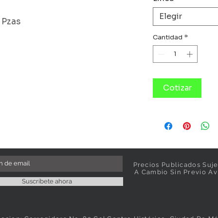
Elegir
 Pzas
Cantidad
*
Cotizar
Precios Publicados Suje
A Cambio Sin Previo Av
Suscríbete ahora