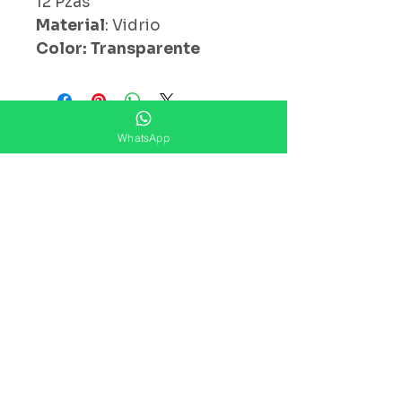
12 Pzas
Material
: Vidrio
Color: Transparente
¿ Ya Nos Sigues ?
WhatsApp
Suscríbete ahora
Precios Publicados Sujetos A
Cambio Sin Previo Aviso
Contáctanos
Direccion: Corregidora No. 82
Col.Centro Histórico ,Ciudad