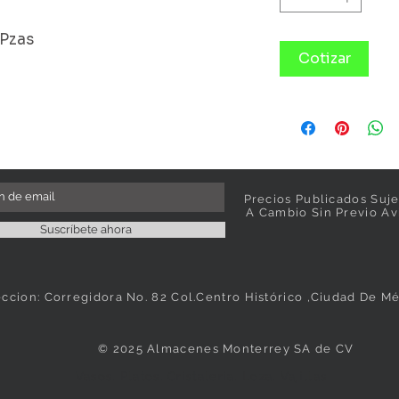
 Pzas
Cotizar
Precios Publicados Suje
A Cambio Sin Previo Av
Suscríbete ahora
eccion: Corregidora No. 82 Col.Centro Histórico ,Ciudad De M
© 2025 Almacenes Monterrey SA de CV
Vasos, Platos, Cristaleria, Loza, Vajillas