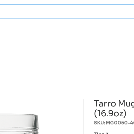
Categorias
Atencion A Client
Tarro Mu
(16.9oz)
SKU: MG0050-4