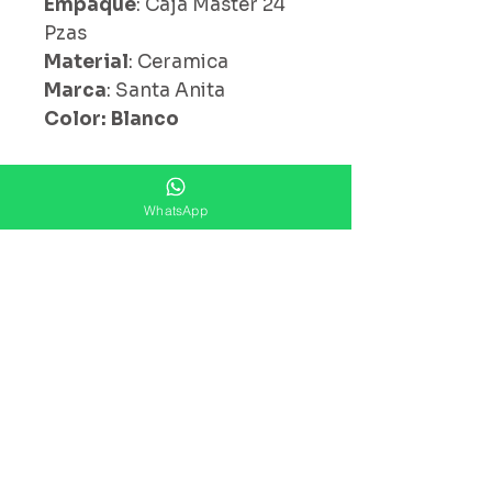
Empaque
: Caja Master 24
Pzas
Material
: Ceramica
Marca
: Santa Anita
Color: Blanco
WhatsApp
¿ Ya Nos Sigues ?
Suscríbete ahora
Precios Publicados Sujetos A
Cambio Sin Previo Aviso