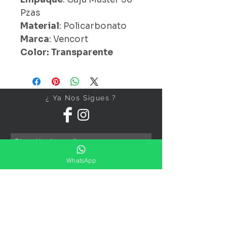
Pzas
Material
: Policarbonato
Marca
: Vencort
Color: Transparente
¿ Ya Nos Sigues ?
Suscríbete ahora
WhatsApp
Precios Publicados Sujetos A
Cambio Sin Previo Aviso
Contáctanos