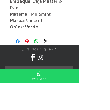
Empaque
: Caja Master 24
Pzas
Material
: Melamina
Marca
: Vencort
Color: Verde
¿ Ya Nos Sigues ?
WhatsApp
Suscríbete ahora
Precios Publicados Sujetos A
Cambio Sin Previo Aviso