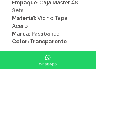
Empaque
: Caja Master 48
Sets
Material
: Vidrio Tapa
Acero
Marca
: Pasabahce
Color: Transparente
WhatsApp
¿ Ya Nos Sigues ?
Suscríbete ahora
Precios Publicados Sujetos A