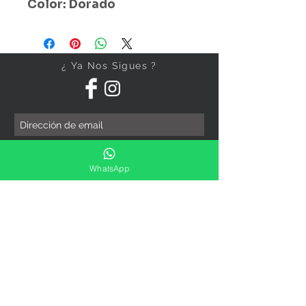
Color: Dorado
¿ Ya Nos Sigues ?
Suscríbete ahora
WhatsApp
Precios Publicados Sujetos A
Cambio Sin Previo Aviso
Contáctanos
Direccion: Corregidora No. 82
Col.Centro Histórico ,Ciudad
De México
Sucursales