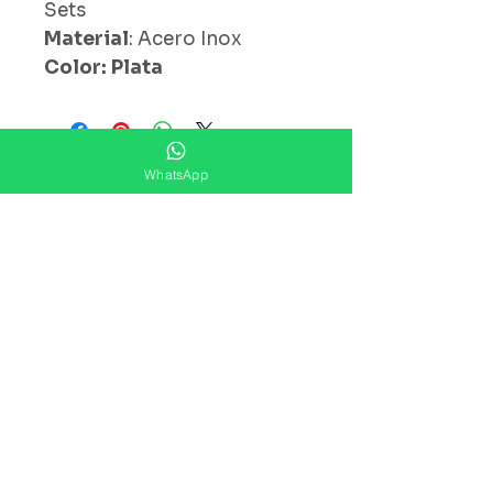
Sets
Material
: Acero Inox
Color: Plata
¿ Ya Nos Sigues ?
WhatsApp
Suscríbete ahora
Precios Publicados Sujetos A
Cambio Sin Previo Aviso
Contáctanos
Direccion: Corregidora No. 82
Col.Centro Histórico ,Ciudad