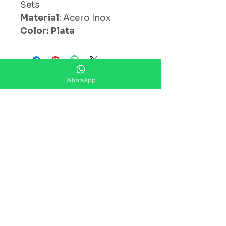
Sets
Material
: Acero Inox
Color: Plata
¿ Ya Nos Sigues ?
WhatsApp
Suscríbete ahora
Precios Publicados Sujetos A
Cambio Sin Previo Aviso
Contáctanos
Direccion: Corregidora No. 82
Col.Centro Histórico ,Ciudad