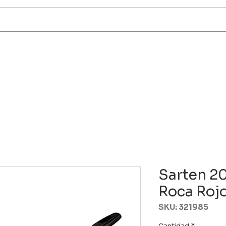
Categorias
Atencion A Client
Sarten 2
Roca Roj
SKU: 321985
Cantidad
*