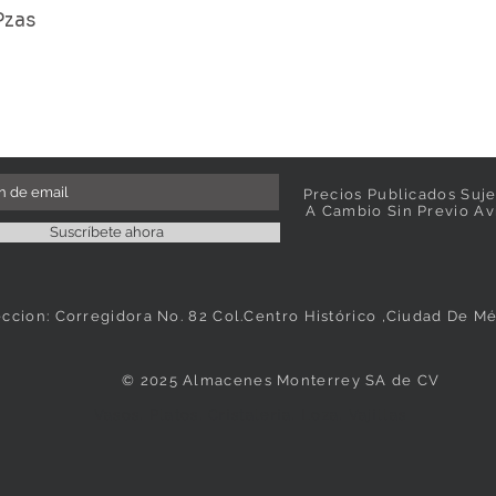
Pzas
Precios Publicados Suje
A Cambio Sin Previo Av
Suscríbete ahora
eccion: Corregidora No. 82 Col.Centro Histórico ,Ciudad De M
© 2025 Almacenes Monterrey SA de CV
Vasos, Platos, Cristaleria, Loza, Vajillas