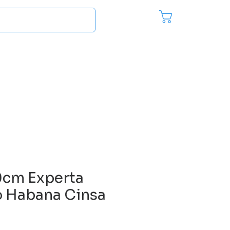
Pedido
Inici
es
Más...
0cm Experta
o Habana Cinsa