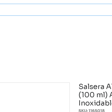
Categorias
Atencion A Client
Salsera A
(100 ml) 
Inoxidab
SKU: 1165018