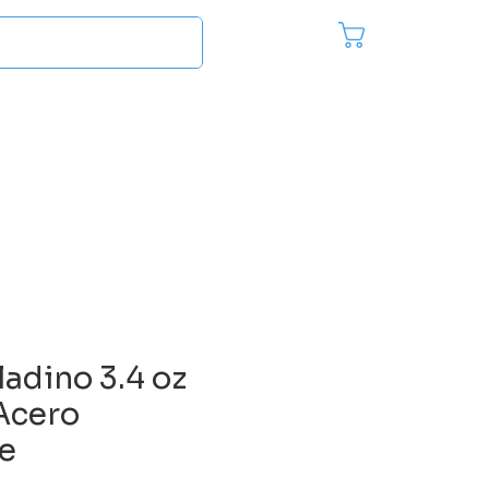
Pedido
Inici
es
Más...
ladino 3.4 oz
Acero
le