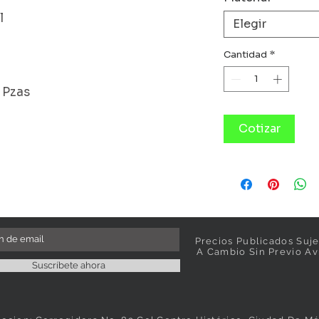
l
Elegir
Cantidad
*
 Pzas
Cotizar
Precios Publicados Suje
A Cambio Sin Previo Av
Suscríbete ahora