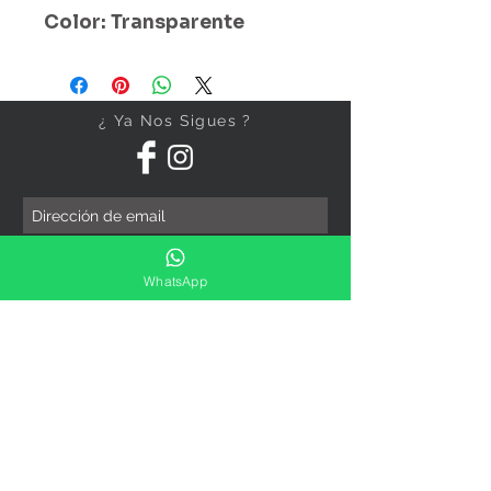
Color: Transparente
¿ Ya Nos Sigues ?
Suscríbete ahora
WhatsApp
Precios Publicados Sujetos A
Cambio Sin Previo Aviso
Contáctanos
Direccion: Corregidora No. 82
Col.Centro Histórico ,Ciudad
De México
Sucursales