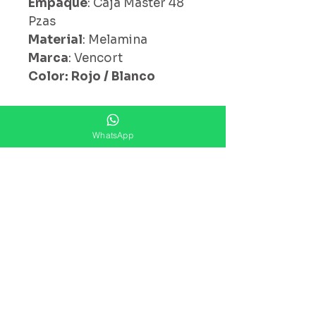
Empaque
: Caja Master 48
Pzas
Material
: Melamina
Marca
: Vencort
Color: Rojo / Blanco
WhatsApp
¿ Ya Nos Sigues ?
Suscríbete ahora
Precios Publicados Sujetos A
Cambio Sin Previo Aviso