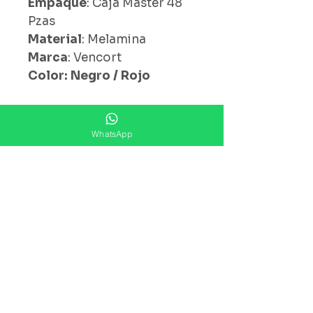
Empaque
: Caja Master 48
Pzas
Material
: Melamina
Marca
: Vencort
Color: Negro / Rojo
WhatsApp
¿ Ya Nos Sigues ?
Suscríbete ahora
Precios Publicados Sujetos A
Cambio Sin Previo Aviso