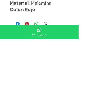
Material
: Melamina
Color: Rojo
¿ Ya Nos Sigues ?
WhatsApp
Suscríbete ahora
Precios Publicados Sujetos A
Cambio Sin Previo Aviso
Contáctanos
Direccion: Corregidora No. 82
Col.Centro Histórico ,Ciudad
De México