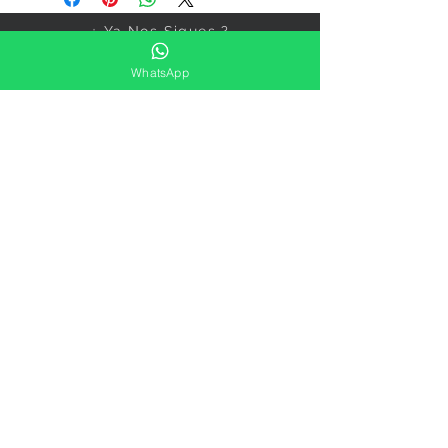
¿ Ya Nos Sigues ?
WhatsApp
Suscríbete ahora
Precios Publicados Sujetos A
Cambio Sin Previo Aviso
Contáctanos
Direccion: Corregidora No. 82
Col.Centro Histórico ,Ciudad
De México
Sucursales
Aviso De Privacidad
Vasos, Platos, Cristaleria, Loza,
Vajillas