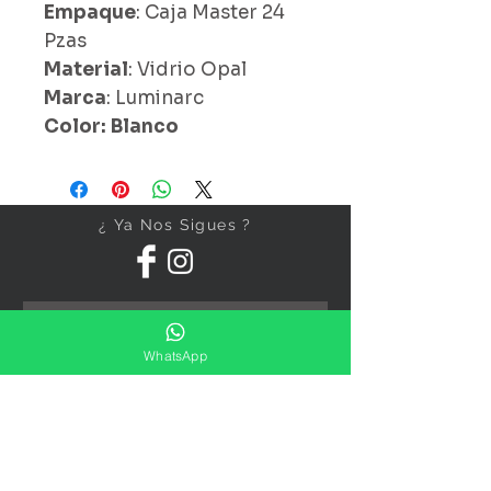
Empaque
: Caja Master 24
Pzas
Material
: Vidrio Opal
Marca
: Luminarc
Color: Blanco
¿ Ya Nos Sigues ?
WhatsApp
Suscríbete ahora
Precios Publicados Sujetos A
Cambio Sin Previo Aviso