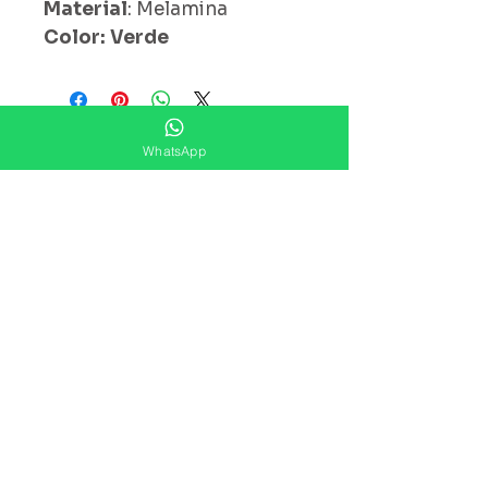
Material
: Melamina
Color: Verde
¿ Ya Nos Sigues ?
WhatsApp
Suscríbete ahora
Precios Publicados Sujetos A
Cambio Sin Previo Aviso
Contáctanos
Direccion: Corregidora No. 82
Col.Centro Histórico ,Ciudad
De México