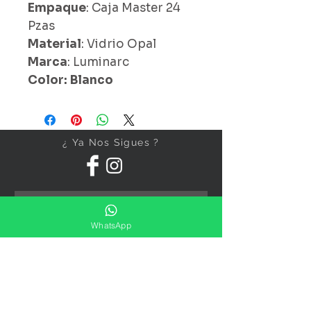
Empaque
: Caja Master 24
Pzas
Material
: Vidrio Opal
Marca
: Luminarc
Color: Blanco
¿ Ya Nos Sigues ?
WhatsApp
Suscríbete ahora
Precios Publicados Sujetos A
Cambio Sin Previo Aviso