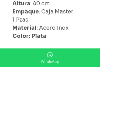
Altura
: 40 cm
Empaque
: Caja Master
1 Pzas
Material
: Acero Inox
Color: Plata
WhatsApp
¿ Ya Nos Sigues ?
Suscríbete ahora
Precios Publicados Sujetos A
Cambio Sin Previo Aviso