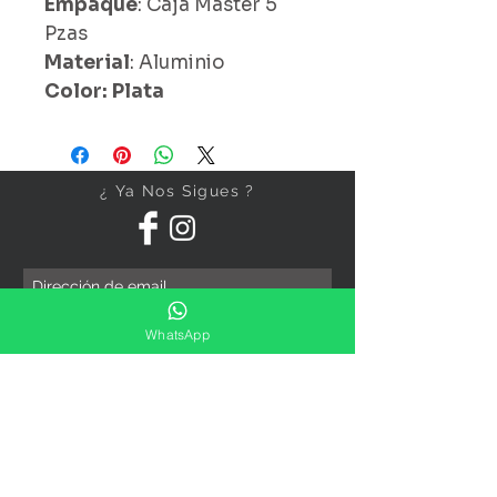
Empaque
: Caja Master 5
Pzas
Material
: Aluminio
Color: Plata
¿ Ya Nos Sigues ?
Suscríbete ahora
WhatsApp
Precios Publicados Sujetos A
Cambio Sin Previo Aviso
Contáctanos