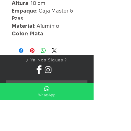
Altura
: 10 cm
Empaque
: Caja Master 5
Pzas
Material
: Aluminio
Color: Plata
¿ Ya Nos Sigues ?
WhatsApp
Suscríbete ahora
Precios Publicados Sujetos A
Cambio Sin Previo Aviso