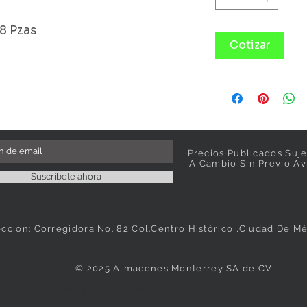
88 Pzas
Cotizar
Precios Publicados Suje
A Cambio Sin Previo Av
Suscríbete ahora
eccion: Corregidora No. 82 Col.Centro Histórico ,Ciudad De M
© 2025 Almacenes Monterrey SA de CV
Vasos, Platos, Cristaleria, Loza, Vajillas