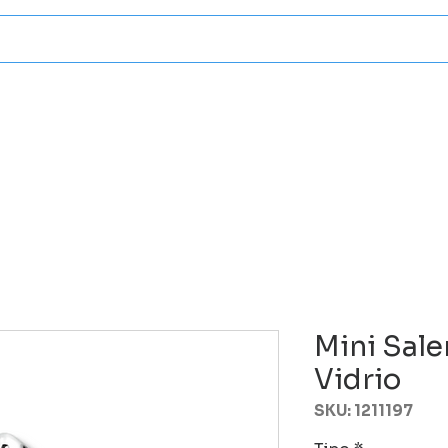
Categorias
Atencion A Client
Mini Sal
Vidrio
SKU: 1211197