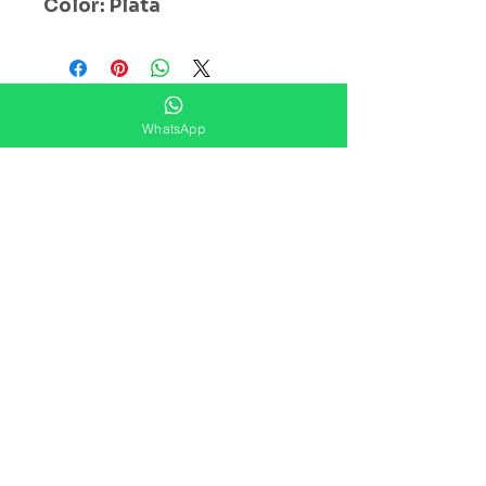
Color: Plata
¿ Ya Nos Sigues ?
WhatsApp
Suscríbete ahora
Precios Publicados Sujetos A
Cambio Sin Previo Aviso
Contáctanos
Direccion: Corregidora No. 82
Col.Centro Histórico ,Ciudad
De México
Sucursales