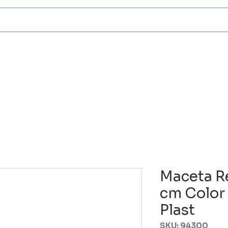
Categorias
Atencion A Client
Maceta R
cm Color 
Plast
SKU: 94300