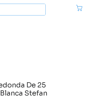
Pedido
Inici
es
Más...
edonda De 25
Blanca Stefan