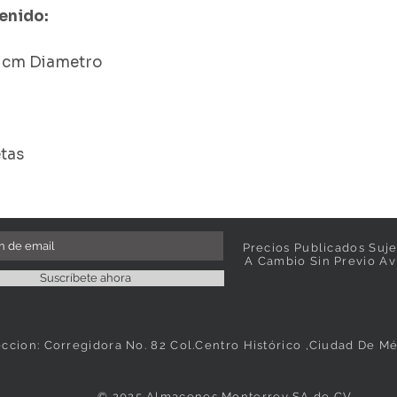
enido:
5 cm Diametro
tas
Precios Publicados Suje
A Cambio Sin Previo Av
Suscríbete ahora
eccion: Corregidora No. 82 Col.Centro Histórico ,Ciudad De M
© 2025 Almacenes Monterrey SA de CV