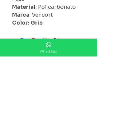
Material
: Policarbonato
Marca
: Vencort
Color: Gris
¿ Ya Nos Sigues ?
WhatsApp
Suscríbete ahora
Precios Publicados Sujetos A
Cambio Sin Previo Aviso
Contáctanos
Direccion: Corregidora No. 82