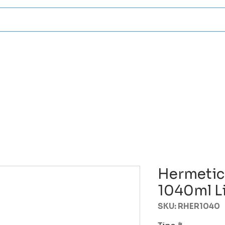
Categorias
Atencion A Client
Hermetic
1040ml L
SKU: RHER1040