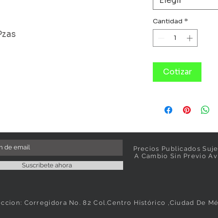
Elegir
Cantidad
*
Pzas
Cotizar
Precios Publicados Suje
A Cambio Sin Previo Av
Suscríbete ahora
eccion: Corregidora No. 82 Col.Centro Histórico ,Ciudad De M