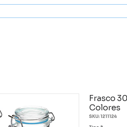
Categorias
Atencion A Client
Frasco 3
Colores
SKU: 1211124