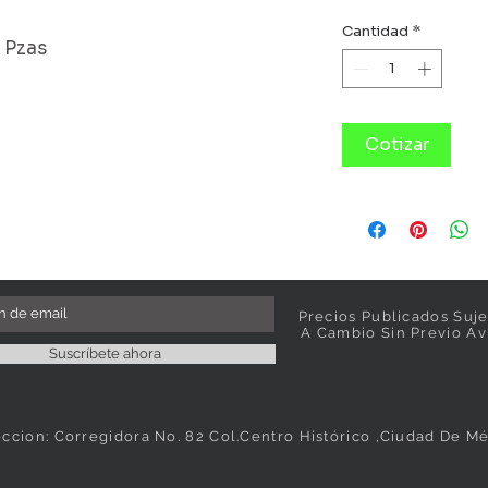
Cantidad
*
6 Pzas
Cotizar
Precios Publicados Suje
A Cambio Sin Previo Av
Suscríbete ahora
eccion: Corregidora No. 82 Col.Centro Histórico ,Ciudad De M