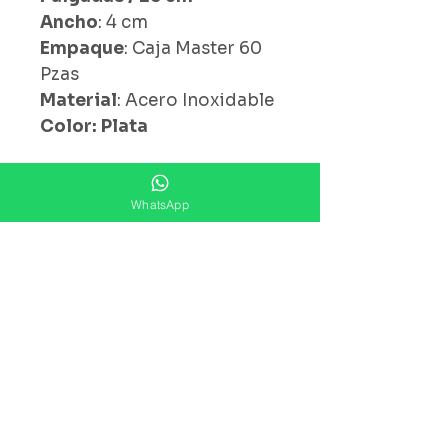
Ancho
: 4 cm
Empaque
: Caja Master 60
Pzas
Material
: Acero Inoxidable
Color: Plata
WhatsApp
¿ Ya Nos Sigues ?
Suscríbete ahora
Precios Publicados Sujetos A
Cambio Sin Previo Aviso