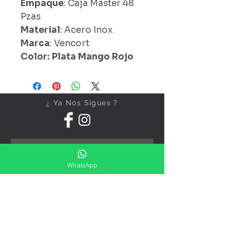
Empaque
: Caja Master 48
Pzas
Material
: Acero Inox
Marca
: Vencort
Color: Plata Mango Rojo
¿ Ya Nos Sigues ?
WhatsApp
Suscríbete ahora
Precios Publicados Sujetos A
Cambio Sin Previo Aviso