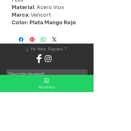
Material
: Acero Inox
Marca
: Vencort
Color: Plata Mango Rojo
¿ Ya Nos Sigues ?
Suscríbete ahora
WhatsApp
Precios Publicados Sujetos A
Cambio Sin Previo Aviso
Contáctanos
Direccion: Corregidora No. 82