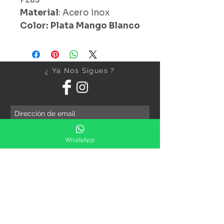
Material
: Acero Inox
Color: Plata Mango Blanco
¿ Ya Nos Sigues ?
Suscríbete ahora
WhatsApp
Precios Publicados Sujetos A
Cambio Sin Previo Aviso
Contáctanos
Direccion: Corregidora No. 82
Col.Centro Histórico ,Ciudad