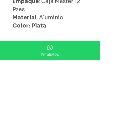
Empaque
: Caja Master 12
Pzas
Material
: Aluminio
Color: Plata
¿ Ya Nos Sigues ?
WhatsApp
Suscríbete ahora
Precios Publicados Sujetos A
Cambio Sin Previo Aviso
Contáctanos