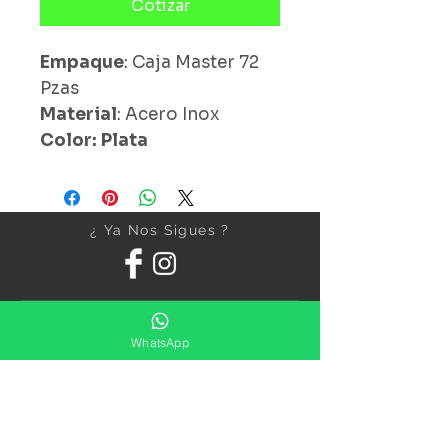
Cotizar
Empaque
: Caja Master 72
Pzas
Material
: Acero Inox
Color: Plata
¿ Ya Nos Sigues ?
WhatsApp
Suscríbete ahora
Precios Publicados Sujetos A