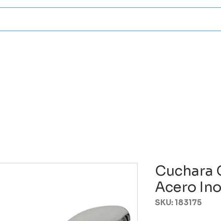
Categorias
Atencion A Client
Cuchara 
Acero In
SKU: 183175