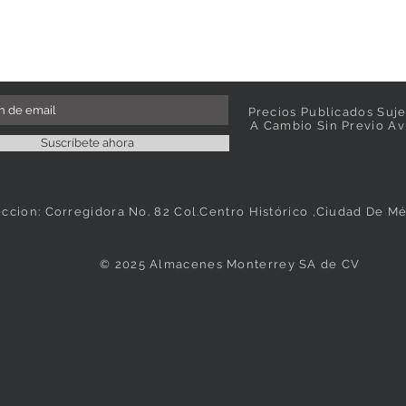
Precios Publicados Suje
A Cambio Sin Previo Av
Suscríbete ahora
eccion: Corregidora No. 82 Col.Centro Histórico ,Ciudad De M
© 2025 Almacenes Monterrey SA de CV
Vasos, Platos, Cristaleria, Loza, Vajillas