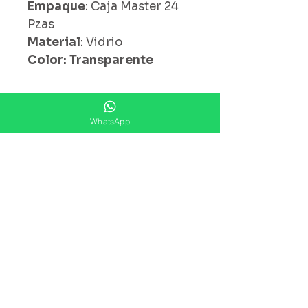
Empaque
: Caja Master 24
Pzas
Material
: Vidrio
Color: Transparente
¿ Ya Nos Sigues ?
WhatsApp
Suscríbete ahora
Precios Publicados Sujetos A
Cambio Sin Previo Aviso
Contáctanos