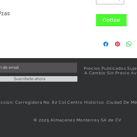
Pzas
Cotizar
Precios Publicados Suje
A Cambio Sin Previo Av
Suscríbete ahora
eccion: Corregidora No. 82 Col.Centro Histórico ,Ciudad De M
© 2025 Almacenes Monterrey SA de CV
Vasos, Platos, Cristaleria, Loza, Vajillas