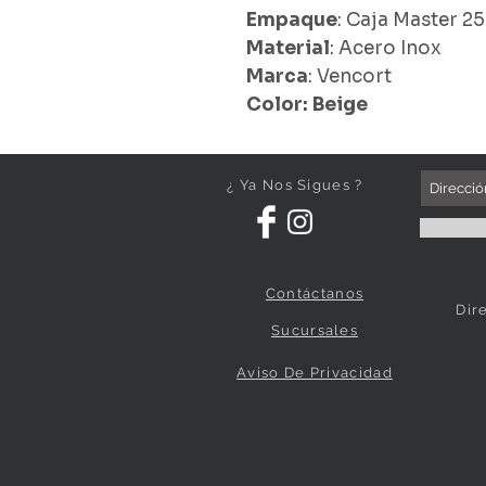
Empaque
: Caja Master 25
Material
: Acero Inox
Marca
: Vencort
Color: Beige
¿ Ya Nos Sigues ?
Contáctanos
Dir
Sucursales
Aviso De Privacidad