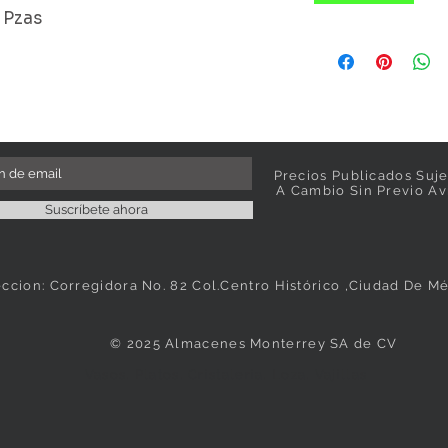
 Pzas
Precios Publicados Suje
A Cambio Sin Previo Av
Suscríbete ahora
eccion: Corregidora No. 82 Col.Centro Histórico ,Ciudad De M
© 2025 Almacenes Monterrey SA de CV
Vasos, Platos, Cristaleria, Loza, Vajillas