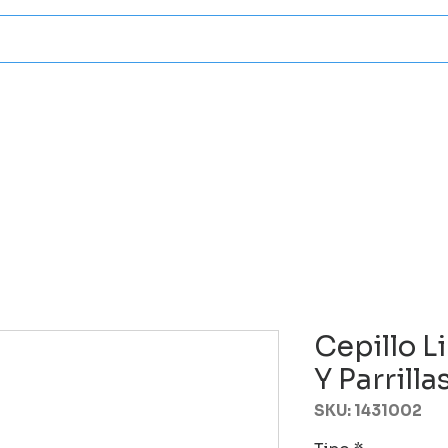
Categorias
Atencion A Client
Cepillo 
Y Parrilla
SKU: 1431002