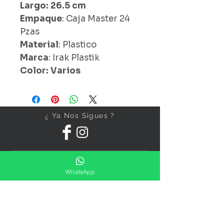
Largo: 26.5 cm
Empaque
: Caja Master 24
Pzas
Material
: Plastico
Marca
: Irak Plastik
Color: Varios
¿ Ya Nos Sigues ?
WhatsApp
Suscríbete ahora
Precios Publicados Sujetos A