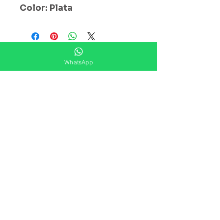
Color: Plata
¿ Ya Nos Sigues ?
WhatsApp
Suscríbete ahora
Precios Publicados Sujetos A
Cambio Sin Previo Aviso
Contáctanos
Direccion: Corregidora No. 82
Col.Centro Histórico ,Ciudad
De México
Sucursales