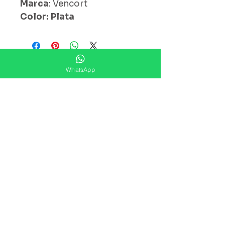
Marca
: Vencort
Color: Plata
¿ Ya Nos Sigues ?
WhatsApp
Suscríbete ahora
Precios Publicados Sujetos A
Cambio Sin Previo Aviso
Contáctanos
Direccion: Corregidora No. 82
Col.Centro Histórico ,Ciudad
De México