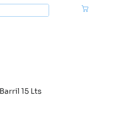
Pedido
Inici
es
Más...
Barril 15 Lts