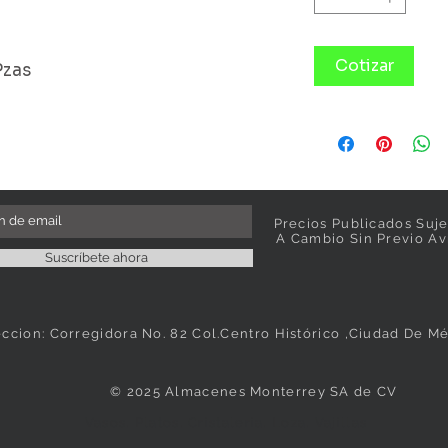
Cotizar
Pzas
Precios Publicados Suje
A Cambio Sin Previo Av
Suscríbete ahora
eccion: Corregidora No. 82 Col.Centro Histórico ,Ciudad De M
© 2025 Almacenes Monterrey SA de CV
Vasos, Platos, Cristaleria, Loza, Vajillas