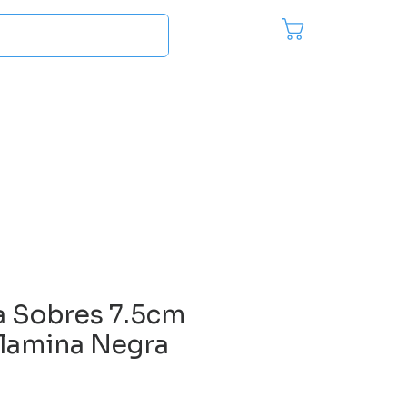
Pedido
Inici
es
Más...
a Sobres 7.5cm
lamina Negra