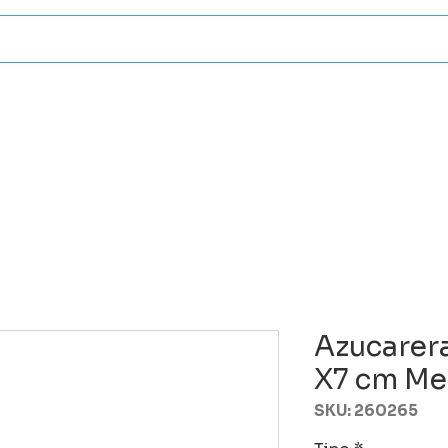
Categorias
Atencion A Client
Azucarer
X7 cm Me
SKU: 260265