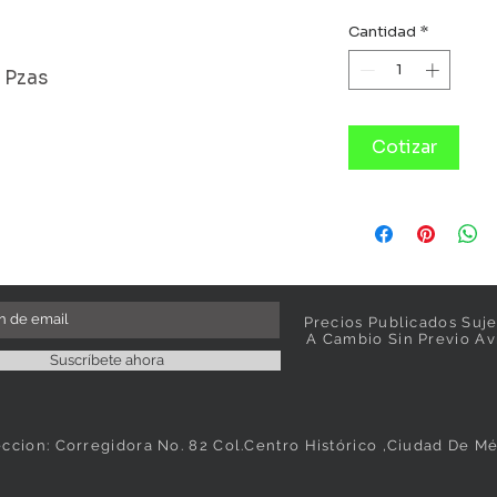
Cantidad
*
6 Pzas
Cotizar
Precios Publicados Suje
A Cambio Sin Previo Av
Suscríbete ahora
eccion: Corregidora No. 82 Col.Centro Histórico ,Ciudad De M