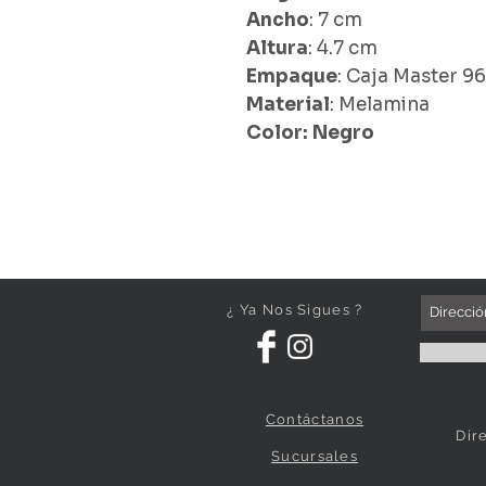
Ancho
: 7 cm
Altura
: 4.7 cm
Empaque
: Caja Master 9
Material
: Melamina
Color: Negro
¿ Ya Nos Sigues ?
Contáctanos
Dir
Sucursales